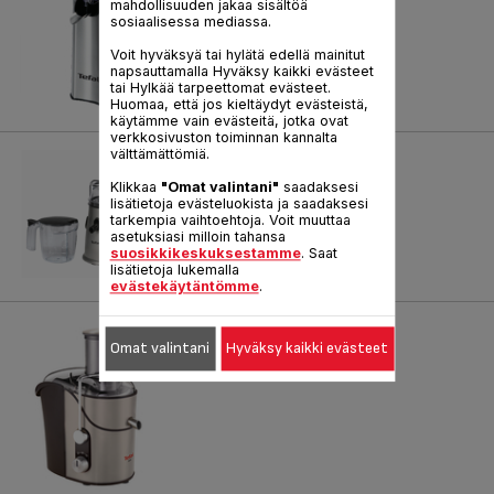
mahdollisuuden jakaa sisältöä
sosiaalisessa mediassa.
Voit hyväksyä tai hylätä edellä mainitut
napsauttamalla Hyväksy kaikki evästeet
tai Hylkää tarpeettomat evästeet.
Huomaa, että jos kieltäydyt evästeistä,
käytämme vain evästeitä, jotka ovat
verkkosivuston toiminnan kannalta
välttämättömiä.
JUICE MACHINE
Klikkaa
"Omat valintani"
saadaksesi
Viite :
ZN440832
lisätietoja evästeluokista ja saadaksesi
tarkempia vaihtoehtoja. Voit muuttaa
asetuksiasi milloin tahansa
suosikkikeskuksestamme
. Saat
lisätietoja lukemalla
evästekäytäntömme
.
XXL ZN655
Omat valintani
Hyväksy kaikki evästeet
Viite :
ZN655H66