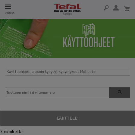
Valikko
A
SA 15 VUOTTA
T
Käyttöohjeet ja usein kysytyt kysymykset Mehustin
LAJITTELE:
7 nimikettä