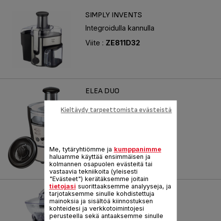
SIMPLY INVENTS
Integroidulla kannulla
Viite :
ZE811D32
ELEA DUO
Suuri syöttöputki
Kieltäydy tarpeettomista evästeistä
Viite :
ZN355C31
Me, tytäryhtiömme ja
kumppanimme
haluamme käyttää ensimmäisen ja
kolmannen osapuolen evästeitä tai
vastaavia tekniikoita (yleisesti
"Evästeet") kerätäksemme joitain
tietojasi
suorittaaksemme analyyseja, ja
DIRECT SERVE
tarjotaksemme sinulle kohdistettuja
mainoksia ja sisältöä kiinnostuksen
kohteidesi ja verkkotoimintojesi
Viite :
ZP600031
perusteella sekä antaaksemme sinulle