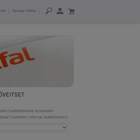
nish
Seuraa Tefalia
ÖVEITSET
kiin tuotteitamme koskeviin
ttään tuotteen nimi tai mallinumero.