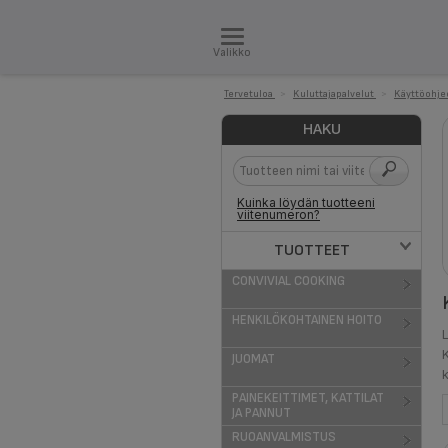
Valikko
Tervetuloa
>
Kuluttajapalvelut
>
Käyttöohje
HAKU
Kuinka löydän tuotteeni
viitenumeron?
TUOTTEET
CONVIVIAL COOKING
HENKILÖKOHTAINEN HOITO
JUOMAT
PAINEKEITTIMET, KATTILAT
JA PANNUT
RUOANVALMISTUS