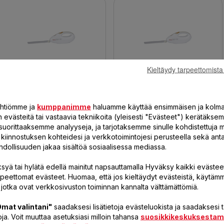
Kieltäydy tarpeettomista
PREP`LINE
PREP`LINE
852321
852331
yhtiömme ja
kumppanimme
haluamme käyttää ensimmäisen ja kolm
evästeitä tai vastaavia tekniikoita (yleisesti "Evästeet") kerätäksem
suorittaaksemme analyyseja, ja tarjotaksemme sinulle kohdistettuja 
öä kiinnostuksen kohteidesi ja verkkotoimintojesi perusteella sekä a
hdollisuuden jakaa sisältöä sosiaalisessa mediassa.
syä tai hylätä edellä mainitut napsauttamalla Hyväksy kaikki evästeet
rpeettomat evästeet. Huomaa, että jos kieltäydyt evästeistä, käytäm
 jotka ovat verkkosivuston toiminnan kannalta välttämättömiä.
mat valintani"
saadaksesi lisätietoja evästeluokista ja saadaksesi
ja. Voit muuttaa asetuksiasi milloin tahansa
suosikkikeskuksesta