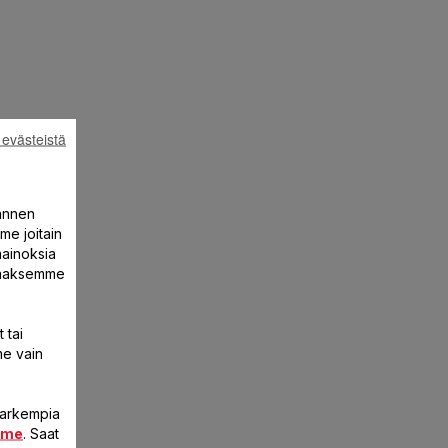
 evästeistä
annen
me joitain
mainoksia
ntaaksemme
 tai
me vain
 tarkempia
mme
. Saat