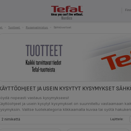
Fin
et
>
Tuotteet
>
Ruoanvalmistus
>
Sähköveitset
KÄYTTÖOHJEET JA USEIN KYSYTYT KYSYMYKSET SÄHK
Löydä nopeasti vastaus kysymykseesi!
Käyttöohjeet ja usein kysytyt kysymykset on suunniteltu vastaamaan kaik
kysymyksiin. Valitse tuotekategoria klikkaamalla kuvaa tai syötä hakuken
2 nimikettä
Lajittele: