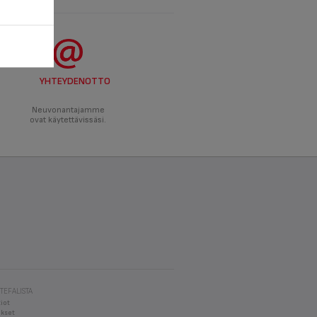
YHTEYDENOTTO
Neuvonantajamme
ovat käytettävissäsi.
 TEFALISTA
iot
kset