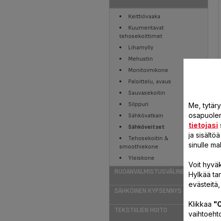
Keittiövaaka
Kuumentavat
tehosekoittimet
Lihamylly
Mehustin
Monitoimikone
Paloittelu, avaus
Sauvasekoitin
Silppuri
Me, tytär
osapuolen 
Sähkövatkain
tietojasi
Sähköveitset
ja sisält
Tehosekoitin &
sinulle ma
smoothiekone
Yleiskone
Voit hyväk
RUOANVALMISTUSVÄLINEET
Hylkää ta
evästeitä,
SÄHKÖINEN KYPSENNYS
Klikkaa
"O
TEKSTIILIEN HOITO
vaihtoehto