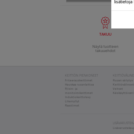
lisätietoj
TAKUU
Näytä tuotteen
takuuehdot
KEITTIÖN PIENKONEET
KEITTIÖVÄLIN
Friteerauskeittimet
Ruoan säilytys
Hauskaa ruoanlaittoa
Keittiövälineet
Riisin- ja
Veitset
monitoimikeittimet
Käsikäyttöiset 
Induktiokeittolevy
Lihamyllyt
Raastimet
LISÄVARUSTE
Lisävarustekau