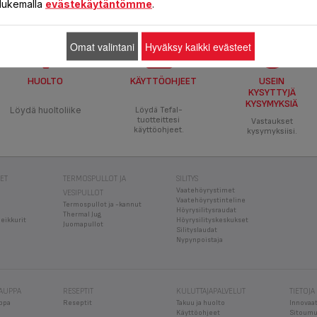
a lukemalla
evästekäytäntömme
.
Omat valintani
Hyväksy kaikki evästeet
HUOLTO
KÄYTTÖOHJEET
USEIN
KYSYTTYJÄ
KYSYMYKSIÄ
Löydä huoltoliike
Löydä Tefal-
tuotteittesi
Vastaukset
käyttöohjeet.
kysymyksiisi.
EET
TERMOSPULLOT JA
SILITYS
Vaatehöyrystimet
VESIPULLOT
Vaatehöyrystinteline
Termospullot ja -kannut
Höyrysilitysraudat
Thermal Jug
leikkurit
Höyrysilityskeskukset
Juomapullot
Silityslaudat
Nypynpoistaja
KAUPPA
RESEPTIT
KULUTTAJAPALVELUT
TIETOJA
ppa
Reseptit
Takuu ja huolto
Innovaat
Käyttöohjeet
Sitoumu