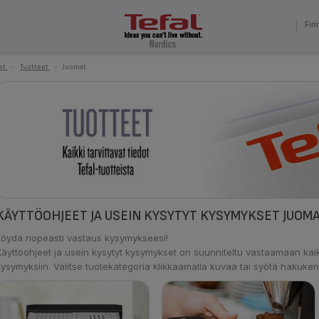
Fin
et
>
Tuotteet
>
Juomat
KÄYTTÖOHJEET JA USEIN KYSYTYT KYSYMYKSET JUOM
Löydä nopeasti vastaus kysymykseesi!
Käyttöohjeet ja usein kysytyt kysymykset on suunniteltu vastaamaan kaik
kysymyksiin. Valitse tuotekategoria klikkaamalla kuvaa tai syötä hakuken