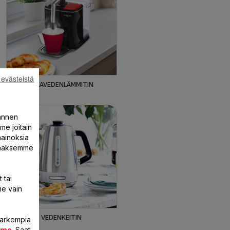
 evästeistä
PIKAVEDENLÄMMITIN
annen
me joitain
mainoksia
ntaaksemme
 tai
me vain
VEDENKEITIN
 tarkempia
mme
. Saat