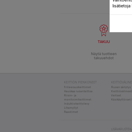
lisätietoj
TAKUU
Näytä tuotteen
takuuehdot
KEITTIÖN PIENKONEET
KEITTIÖVÄLIN
Friteerauskeittimet
Ruoan säilytys
Hauskaa ruoanlaittoa
Keittiövälineet
Riisin- ja
Veitset
monitoimikeittimet
Käsikäyttöiset 
Induktiokeittolevy
Lihamyllyt
Raastimet
LISÄVARUSTE