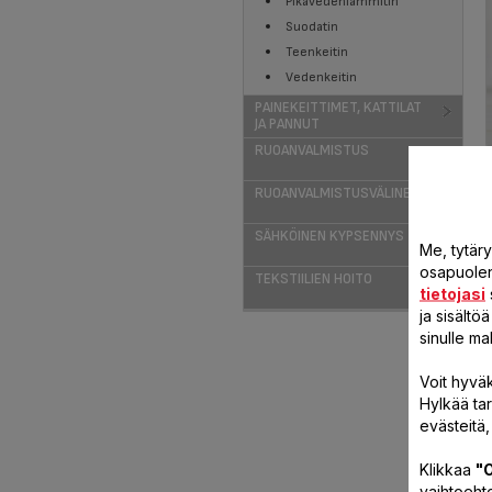
Pikavedenlämmitin
Suodatin
Teenkeitin
Vedenkeitin
PAINEKEITTIMET, KATTILAT
JA PANNUT
RUOANVALMISTUS
RUOANVALMISTUSVÄLINEET
SÄHKÖINEN KYPSENNYS
Me, tytär
osapuolen 
TEKSTIILIEN HOITO
tietojasi
ja sisält
sinulle ma
Voit hyväk
Hylkää ta
evästeitä,
Klikkaa
"O
vaihtoehto