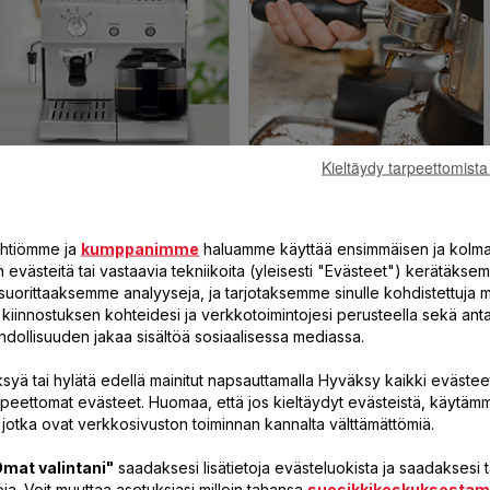
Kieltäydy tarpeettomista
ESPRESSO
KAHVIMYLLY
yhtiömme ja
kumppanimme
haluamme käyttää ensimmäisen ja kolm
evästeitä tai vastaavia tekniikoita (yleisesti "Evästeet") kerätäksem
suorittaaksemme analyyseja, ja tarjotaksemme sinulle kohdistettuja 
öä kiinnostuksen kohteidesi ja verkkotoimintojesi perusteella sekä a
hdollisuuden jakaa sisältöä sosiaalisessa mediassa.
syä tai hylätä edellä mainitut napsauttamalla Hyväksy kaikki evästeet
rpeettomat evästeet. Huomaa, että jos kieltäydyt evästeistä, käytäm
 jotka ovat verkkosivuston toiminnan kannalta välttämättömiä.
SUODATIN
TEENKEITIN
mat valintani"
saadaksesi lisätietoja evästeluokista ja saadaksesi
ja. Voit muuttaa asetuksiasi milloin tahansa
suosikkikeskuksesta