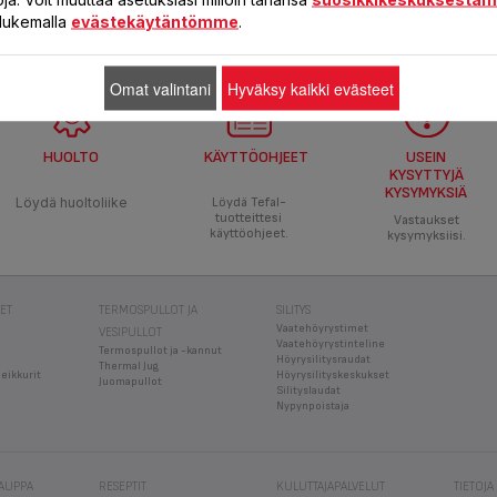
a lukemalla
evästekäytäntömme
.
Omat valintani
Hyväksy kaikki evästeet
HUOLTO
KÄYTTÖOHJEET
USEIN
KYSYTTYJÄ
KYSYMYKSIÄ
Löydä huoltoliike
Löydä Tefal-
tuotteittesi
Vastaukset
käyttöohjeet.
kysymyksiisi.
EET
TERMOSPULLOT JA
SILITYS
Vaatehöyrystimet
VESIPULLOT
Vaatehöyrystinteline
Termospullot ja -kannut
Höyrysilitysraudat
Thermal Jug
leikkurit
Höyrysilityskeskukset
Juomapullot
Silityslaudat
Nypynpoistaja
KAUPPA
RESEPTIT
KULUTTAJAPALVELUT
TIETOJA