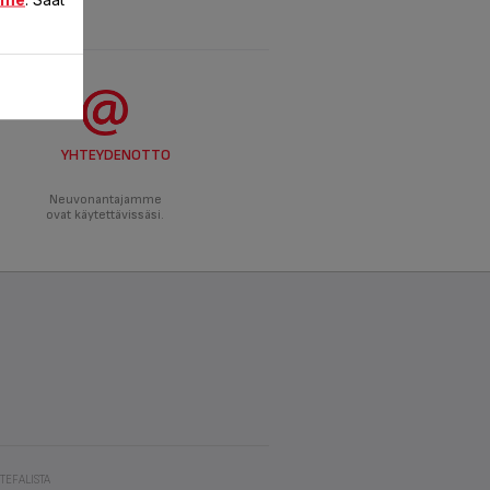
YHTEYDENOTTO
Neuvonantajamme
ovat käytettävissäsi.
 TEFALISTA