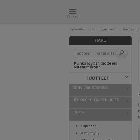
Valikko
Tervetuloa
>
Kuluttajapalvelut
>
Käyttöohje
HAKU
Kuinka löydän tuotteeni
viitenumeron?
TUOTTEET
CONVIVIAL COOKING
HENKILÖKOHTAINEN HOITO
JUOMAT
Espresso
Kahvimylly