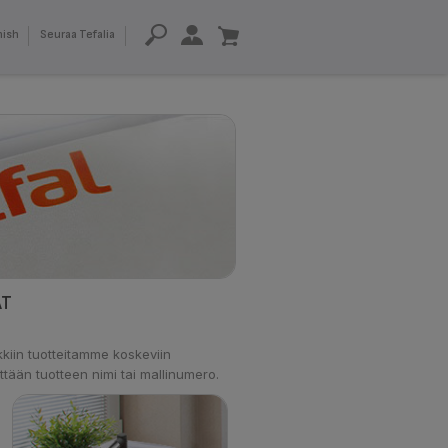
nish
Seuraa Tefalia
AT
kiin tuotteitamme koskeviin
ttään tuotteen nimi tai mallinumero.