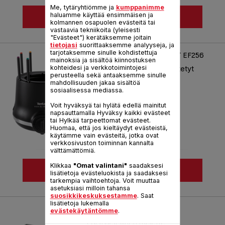
Me, tytäryhtiömme ja
kumppanimme
haluamme käyttää ensimmäisen ja
NÄYTÄ LISÄÄ
kolmannen osapuolen evästeitä tai
vastaavia tekniikoita (yleisesti
Vertaile
"Evästeet") kerätäksemme joitain
tietojasi
suorittaaksemme analyyseja, ja
tarjotaksemme sinulle kohdistettuja
FONDUE THERMORESPECT EF256
mainoksia ja sisältöä kiinnostuksen
kohteidesi ja verkkotoimintojesi
Thermorespect: lämpöeristetyt
perusteella sekä antaaksemme sinulle
ulkopinnat.
mahdollisuuden jakaa sisältöä
sosiaalisessa mediassa.
Viite :
EF256812
Voit hyväksyä tai hylätä edellä mainitut
napsauttamalla Hyväksy kaikki evästeet
tai Hylkää tarpeettomat evästeet.
Huomaa, että jos kieltäydyt evästeistä,
käytämme vain evästeitä, jotka ovat
verkkosivuston toiminnan kannalta
välttämättömiä.
Klikkaa
"Omat valintani"
saadaksesi
NÄYTÄ LISÄÄ
lisätietoja evästeluokista ja saadaksesi
tarkempia vaihtoehtoja. Voit muuttaa
asetuksiasi milloin tahansa
Vertaile
suosikkikeskuksestamme
. Saat
lisätietoja lukemalla
RACLETTE INOX & DESIGN
evästekäytäntömme
.
Edistyksellinen raclette-