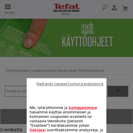
Valikko
A
SA 15 VUOTTA
T
Käyttöohjeet ja usein kysytyt kysymykset Monitoimikone
Kieltäydy tarpeettomista evästeistä
Me, tytäryhtiömme ja
kumppanimme
haluamme käyttää ensimmäisen ja
LAJITTELE:
kolmannen osapuolen evästeitä tai
vastaavia tekniikoita (yleisesti
"Evästeet") kerätäksemme joitain
3 nimikettä
tietojasi
suorittaaksemme analyyseja, ja