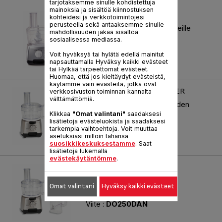
tarjotaksemme sinulle kohdistettuja
mainoksia ja sisältöä kiinnostuksen
STORE'INN - 3L
kohteidesi ja verkkotoimintojesi
perusteella sekä antaaksemme sinulle
Suuri tilavuus soveltuu perheille
mahdollisuuden jakaa sisältöä
sosiaalisessa mediassa.
Viite :
DO301EA2
Voit hyväksyä tai hylätä edellä mainitut
napsauttamalla Hyväksy kaikki evästeet
tai Hylkää tarpeettomat evästeet.
Huomaa, että jos kieltäydyt evästeistä,
käytämme vain evästeitä, jotka ovat
STORE'INN - 2L JAMIE OLIVER
verkkosivuston toiminnan kannalta
välttämättömiä.
Lisävarusteesi ovat aina käden
ulottuvilla.
Klikkaa
"Omat valintani"
saadaksesi
lisätietoja evästeluokista ja saadaksesi
Viite :
DO250DA2
tarkempia vaihtoehtoja. Voit muuttaa
asetuksiasi milloin tahansa
suosikkikeskuksestamme
. Saat
lisätietoja lukemalla
evästekäytäntömme
.
STORE'INN - 2L
Teho: 750 W. 2 nopeutta ja
Omat valintani
Hyväksy kaikki evästeet
tilavuudeltaan 2 l:n kulho
Viite :
DO250DAN