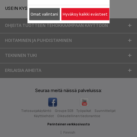
USEIN KYSYTYT KYSYMYKSET
Omat valintani
Hyväksy kaikki evästeet
OHJEITA TUOTTEEN TEHOKKAAMPAAN KÄYTTÖÖN
HOITAMINEN JA PUHDISTAMINEN
TEKNINEN TUKI
ERILAISIA AIHEITA
Seuraa meitä näissä palveluissa:
Tietosuojakäytäntö
Groupe SEB
Työpaikat
Suunnittelijat
Käyttöehdot
Oikeudellinen tiedonantoe
Perinteinen verkkosivusto
|
Finnish