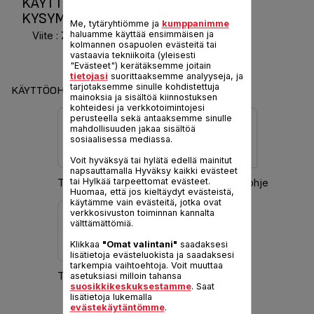
KÄYTTÖOHJEET JA USEIN KYSYTYT
KYSYMYKSET FRUTELIA
Me, tytäryhtiömme ja
kumppanimme
haluamme käyttää ensimmäisen ja
Viite :
ZE350B38
kolmannen osapuolen evästeitä tai
vastaavia tekniikoita (yleisesti
"Evästeet") kerätäksemme joitain
tietojasi
suorittaaksemme analyyseja, ja
tarjotaksemme sinulle kohdistettuja
KÄYTTÖOHJEITA JA TAKUUTIEDOT
mainoksia ja sisältöä kiinnostuksen
kohteidesi ja verkkotoimintojesi
perusteella sekä antaaksemme sinulle
mahdollisuuden jakaa sisältöä
sosiaalisessa mediassa.
Voit hyväksyä tai hylätä edellä mainitut
napsauttamalla Hyväksy kaikki evästeet
tai Hylkää tarpeettomat evästeet.
Turvaohjeet
Lataa käyttöohje
Huomaa, että jos kieltäydyt evästeistä,
käytämme vain evästeitä, jotka ovat
verkkosivuston toiminnan kannalta
välttämättömiä.
Klikkaa
"Omat valintani"
saadaksesi
lisätietoja evästeluokista ja saadaksesi
tarkempia vaihtoehtoja. Voit muuttaa
Takuutiedot
asetuksiasi milloin tahansa
suosikkikeskuksestamme
. Saat
lisätietoja lukemalla
evästekäytäntömme
.