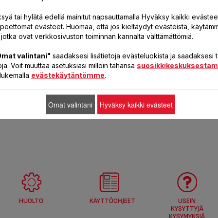
syä tai hylätä edellä mainitut napsauttamalla Hyväksy kaikki evästeet
rpeettomat evästeet. Huomaa, että jos kieltäydyt evästeistä, käytäm
 jotka ovat verkkosivuston toiminnan kannalta välttämättömiä.
mat valintani"
saadaksesi lisätietoja evästeluokista ja saadaksesi
ja. Voit muuttaa asetuksiasi milloin tahansa
suosikkikeskuksesta
a lukemalla
evästekäytäntömme
.
Omat valintani
Hyväksy kaikki evästeet
HUOLTO
KÄYTTÖOHJEET
USEIN
KYSYTTYJÄ
KYSYMYKSIÄ