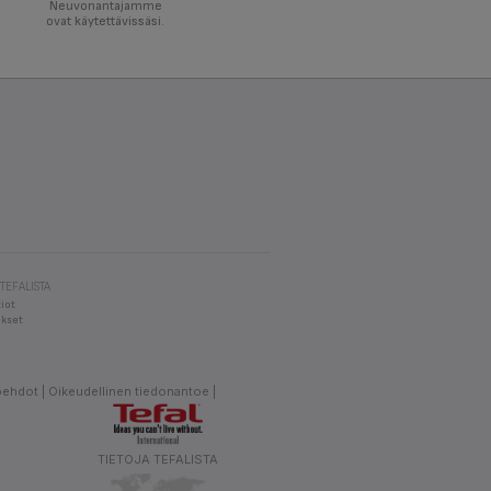
Neuvonantajamme
ovat käytettävissäsi.
 TEFALISTA
iot
kset
öehdot
Oikeudellinen tiedonantoe
TIETOJA TEFALISTA