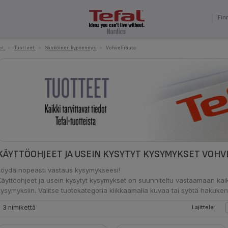
Fin
et
>
Tuotteet
>
Sähköinen kypsennys
>
Vohvelirauta
KÄYTTÖOHJEET JA USEIN KYSYTYT KYSYMYKSET VOHV
Löydä nopeasti vastaus kysymykseesi!
Käyttöohjeet ja usein kysytyt kysymykset on suunniteltu vastaamaan kaik
kysymyksiin. Valitse tuotekategoria klikkaamalla kuvaa tai syötä hakuken
3 nimikettä
Lajittele: