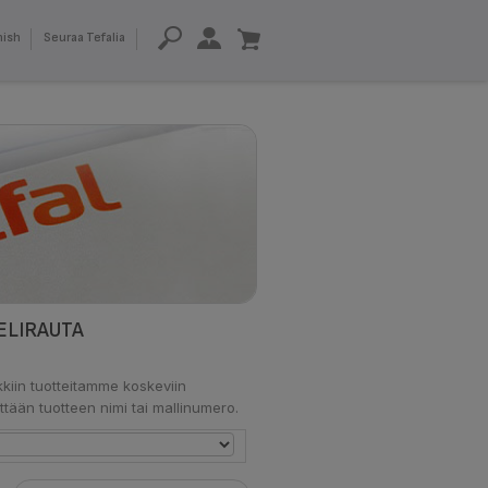
nish
Seuraa Tefalia
ELIRAUTA
kiin tuotteitamme koskeviin
ttään tuotteen nimi tai mallinumero.