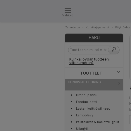
Valikko
Tervetuloa
>
Kuluttajapalvelut
>
Käyttöohje
HAKU
Kuinka löydän tuotteeni
viitenumeron?
TUOTTEET
CONVIVIAL COOKING
Crepe-pannu
Fondue-setti
Lasten keittiövälineet
Lämpölevy
Paistokivet & Raclette-grillit
Ulkogrilli