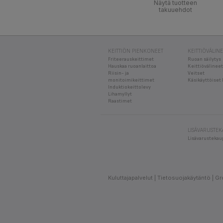
Näytä tuotteen
takuuehdot
KEITTIÖN PIENKONEET
KEITTIÖVÄLIN
Friteerauskeittimet
Ruoan säilytys
Hauskaa ruoanlaittoa
Keittiövälineet
Riisin- ja
Veitset
monitoimikeittimet
Käsikäyttöiset 
Induktiokeittolevy
Lihamyllyt
Raastimet
LISÄVARUSTE
Lisävarustekau
Kuluttajapalvelut
Tietosuojakäytäntö
Gr