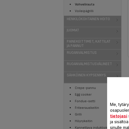
Vohvelirauta
Voileipägrilli
HENKILÖKOHTAINEN HOITO
JUOMAT
PAINEKEITTIMET, KATTILAT
JA PANNUT
RUOANVALMISTUS
RUOANVALMISTUSVÄLINEET
SÄHKÖINEN KYPSENNYS
Crepe-pannu
Egg cooker
Fondue-setti
Me, tytär
Friteerauskeitin
osapuolen 
Grilli
tietojasi
Höyrykeitin
ja sisält
sinulle ma
Kannettava induktiokeittolevy