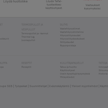
Löydä huoltoliike
Löydä Tefal-
tuotteittesi
Vastaukset
käyttöohjeet.
kysymyksiisi.
EET
TERMOSPULLOT JA
SILITYS
Vaatehöyrystimet
VESIPULLOT
Vaatehöyrystinteline
Termospullot ja -kannut
Höyrysilitysraudat
Thermal Jug
leikkurit
Höyrysilityskeskukset
Juomapullot
Silityslaudat
Nypynpoistaja
KAUPPA
RESEPTIT
KULUTTAJAPALVELUT
TIETOJA
ppa
Reseptit
Takuu ja huolto
Innovaat
Käyttöohjeet
Sitoumu
Usein kysyttyjä kysymyksiä
Historia
Yhteystiedot
oupe SEB
Työpaikat
Suunnittelijat
Evästekäytäntö
Yleiset myyntiehdot
Käytt