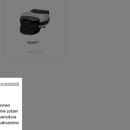
HEART
WM310D11
 evästeistä
annen
me joitain
mainoksia
ntaaksemme