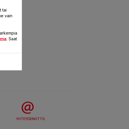
 tai
me vain
 tarkempia
mme
. Saat
YHTEYDENOTTO