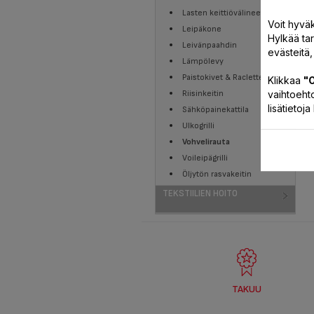
Lasten keittiövälineet
Voit hyväk
Leipäkone
Hylkää ta
Leivänpaahdin
evästeitä,
Lämpölevy
Paistokivet & Raclette-grillit
Klikkaa
"O
vaihtoehto
Riisinkeitin
lisätietoj
Sähköpainekattila
Ulkogrilli
Vohvelirauta
Voileipägrilli
Öljytön rasvakeitin
TEKSTIILIEN HOITO
TAKUU