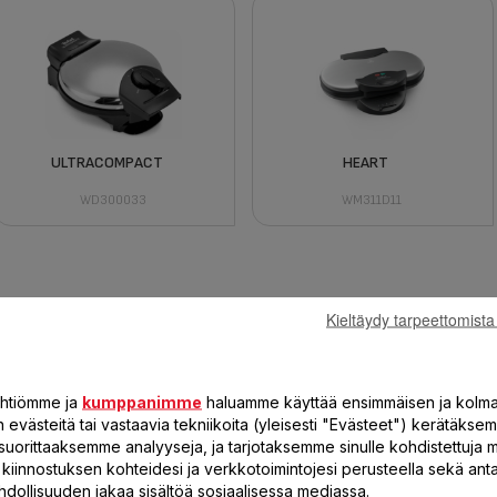
ULTRACOMPACT
HEART
WD300033
WM311D11
Kieltäydy tarpeettomista
yhtiömme ja
kumppanimme
haluamme käyttää ensimmäisen ja kolm
evästeitä tai vastaavia tekniikoita (yleisesti "Evästeet") kerätäksem
suorittaaksemme analyyseja, ja tarjotaksemme sinulle kohdistettuja 
öä kiinnostuksen kohteidesi ja verkkotoimintojesi perusteella sekä a
hdollisuuden jakaa sisältöä sosiaalisessa mediassa.