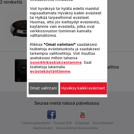
2 nimikettä
Voit hyväksyä tai hylätä edellä mainitut
napsauttamalla Hyväksy kaikki evästeet
INDUCTION
tai Hylkää tarpeettomat evästeet.
Huomaa, että jos kieltäydyt evästeistä,
Viite :
IH700030
käytämme vain evästeitä, jotka ovat
verkkosivuston toiminnan kannalta
välttämättömiä.
Klikkaa
"Omat valintani"
saadaksesi
lisätietoja evästeluokista ja saadaksesi
tarkempia vaihtoehtoja. Voit muuttaa
asetuksiasi milloin tahansa
INDH HOB IH210
suosikkikeskuksestamme
. Saat
Helppoa ja tyylikästä ruoanlaittoa
lisätietoja lukemalla
evästekäytäntömme
.
Viite :
IH210801
Omat valintani
Hyväksy kaikki evästeet
Seuraa meitä näissä palveluissa:
Tietosuojakäytäntö
Groupe SEB
Työpaikat
Suunnittelijat
Käyttöehdot
Oikeudellinen tiedonantoe