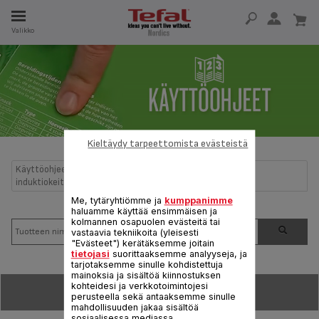
Valikko
A
SA 15 VUOTTA
T
Kieltäydy tarpeettomista evästeistä
Käyttöohjeet ja usein kysytyt kysymykset Kannettava
induktiokeittolevy
Me, tytäryhtiömme ja
kumppanimme
haluamme käyttää ensimmäisen ja
kolmannen osapuolen evästeitä tai
vastaavia tekniikoita (yleisesti
"Evästeet") kerätäksemme joitain
tietojasi
suorittaaksemme analyyseja, ja
tarjotaksemme sinulle kohdistettuja
mainoksia ja sisältöä kiinnostuksen
kohteidesi ja verkkotoimintojesi
LAJITTELE:
perusteella sekä antaaksemme sinulle
mahdollisuuden jakaa sisältöä
sosiaalisessa mediassa.