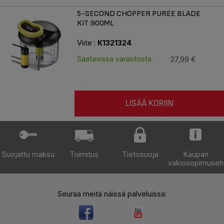
5-SECOND CHOPPER PUREE BLADE
KIT 900ML
Viite :
K1321324
Saatavissa varastosta.
27,99 €
LISÄÄ KORIIN
Suojattu maksu
Toimitus
Tietosuoja
Kaupan
vakiosopimuseh
Seuraa meitä näissä palveluissa: