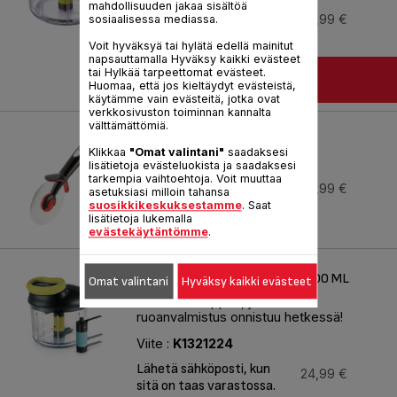
mahdollisuuden jakaa sisältöä
Saatavissa varastosta.
21,99 €
sosiaalisessa mediassa.
Voit hyväksyä tai hylätä edellä mainitut
napsauttamalla Hyväksy kaikki evästeet
tai Hylkää tarpeettomat evästeet.
LISÄÄ KORIIN
Huomaa, että jos kieltäydyt evästeistä,
käytämme vain evästeitä, jotka ovat
verkkosivuston toiminnan kannalta
INGENIO KITCHEN GADGETS
välttämättömiä.
Klikkaa
"Omat valintani"
saadaksesi
Viite :
K2071114
lisätietoja evästeluokista ja saadaksesi
tarkempia vaihtoehtoja. Voit muuttaa
Lähetä sähköposti, kun
10,99 €
asetuksiasi milloin tahansa
sitä on taas varastossa.
suosikkikeskuksestamme
. Saat
lisätietoja lukemalla
evästekäytäntömme
.
5-SECOND-SILPPURIN
JÄÄNMURSKAINTERÄSARJA 900 ML
Omat valintani
Hyväksy kaikki evästeet
Mullistava silppuri, jolla
ruoanvalmistus onnistuu hetkessä!
Viite :
K1321224
Lähetä sähköposti, kun
24,99 €
sitä on taas varastossa.