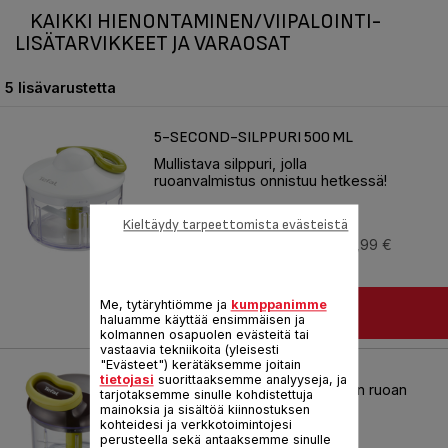
KAIKKI HIENONTAMINEN/VIIPALOINTI-
LISÄTARVIKKEET JA VARAOSAT
5 lisävarustetta
5-SECOND-SILPPURI 500 ML
Mullistava silppuri, jolla
ruoanvalmistus onnistuu hetkessä!
Viite :
K1330404
Kieltäydy tarpeettomista evästeistä
Saatavissa varastosta.
18,99 €
Me, tytäryhtiömme ja
kumppanimme
LISÄÄ KORIIN
haluamme käyttää ensimmäisen ja
kolmannen osapuolen evästeitä tai
vastaavia tekniikoita (yleisesti
5-SECOND CHOPPER 900ML
"Evästeet") kerätäksemme joitain
tietojasi
suorittaaksemme analyyseja, ja
Mullistava ratkaisu kotitekoisen ruoan
tarjotaksemme sinulle kohdistettuja
valmistamiseen nopeasti!
mainoksia ja sisältöä kiinnostuksen
kohteidesi ja verkkotoimintojesi
Viite :
K1320404
perusteella sekä antaaksemme sinulle