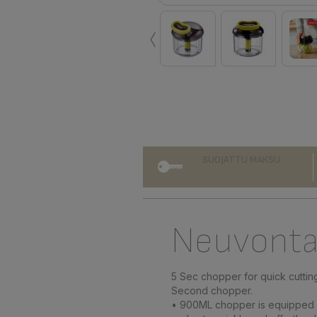
‹
SUOJATTU MAKSU
Neuvonta/
5 Sec chopper for quick cuttin
Second chopper.
• 900ML chopper is equipped wi