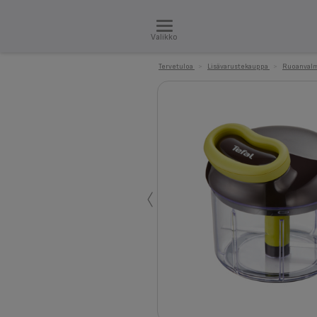
Valikko
Tervetuloa
>
Lisävarustekauppa
>
Ruoanvalm
‹