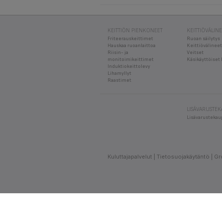
KEITTIÖN PIENKONEET
KEITTIÖVÄLIN
Friteerauskeittimet
Ruoan säilytys
Hauskaa ruoanlaittoa
Keittiövälineet
Riisin- ja
Veitset
monitoimikeittimet
Käsikäyttöiset 
Induktiokeittolevy
Lihamyllyt
Raastimet
LISÄVARUSTE
Lisävarustekau
Kuluttajapalvelut
Tietosuojakäytäntö
Gr