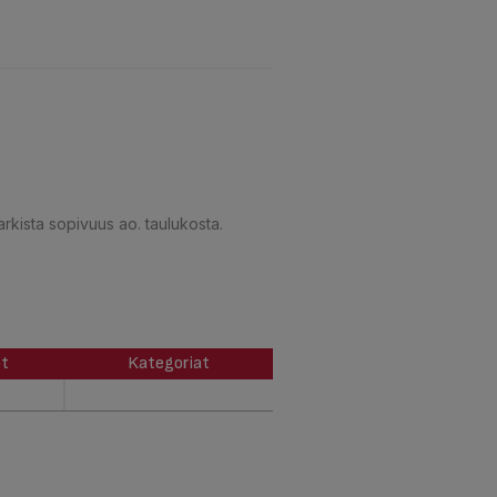
arkista sopivuus ao. taulukosta.
ot
Kategoriat
ot
Kategoriat