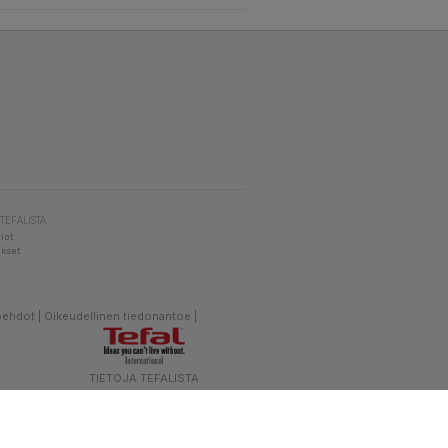
 TEFALISTA
iot
kset
öehdot
Oikeudellinen tiedonantoe
TIETOJA TEFALISTA