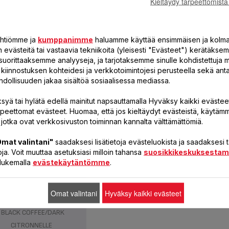
Kieltäydy tarpeettomista
COND CHOPPER 900ML
900 ML
yhtiömme ja
kumppanimme
haluamme käyttää ensimmäisen ja kolm
evästeitä tai vastaavia tekniikoita (yleisesti "Evästeet") kerätäksem
suorittaaksemme analyyseja, ja tarjotaksemme sinulle kohdistettuja 
öä kiinnostuksen kohteidesi ja verkkotoimintojesi perusteella sekä a
RUOSTUMATON TERÄS
hdollisuuden jakaa sisältöä sosiaalisessa mediassa.
syä tai hylätä edellä mainitut napsauttamalla Hyväksy kaikki evästeet
rpeettomat evästeet. Huomaa, että jos kieltäydyt evästeistä, käytäm
 jotka ovat verkkosivuston toiminnan kannalta välttämättömiä.
mat valintani"
saadaksesi lisätietoja evästeluokista ja saadaksesi
ja. Voit muuttaa asetuksiasi milloin tahansa
suosikkikeskuksesta
a lukemalla
evästekäytäntömme
.
Omat valintani
Hyväksy kaikki evästeet
BLACK COFFEE/DARK
CITRONNELLE