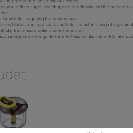
ly and prepare the most delicious dishes.
helps in getting super-fast chopping effortlessly and the patented i
esults.
ar bowl helps in getting the desired size
ures blades don’t get stuck and helps in faster slicing of ingredien
ti-slip foot ensure optimal user-friendliness.
 an integrated knife guide for effortless results and a 900 ml capa
udet