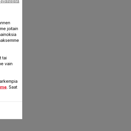
 evästeistä
annen
me joitain
mainoksia
ntaaksemme
 tai
me vain
 tarkempia
mme
. Saat