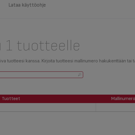
Lataa käyttöohje
 1 tuotteelle
a tuotteesi kanssa. Kirjoita tuotteesi mallinumero hakukenttään tai t
Tuotteet
Mallinumer
Tuotteet
Mallinumer