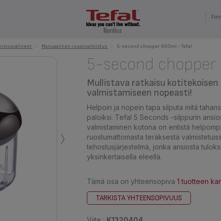
Fin
istusvälineet
>
Manuaalinen ruoanvalmistus
>
5-second chopper 900ml - Tefal
5-second chopper
Mullistava ratkaisu kotitekoisen
valmistamiseen nopeasti!
Helpoin ja nopein tapa silputa mitä tahans
paloiksi. Tefal 5 Seconds -silppurin ansio
›
valmistaminen kotona on entistä helpompaa
ruostumattomasta teräksestä valmistetuiss
tehostusjärjestelmä, jonka ansiosta tulok
yksinkertaisella eleellä.
Tämä osa on yhteensopiva
1 tuotteen ka
TARKISTA YHTEENSOPIVUUS
Viite :
K1320404