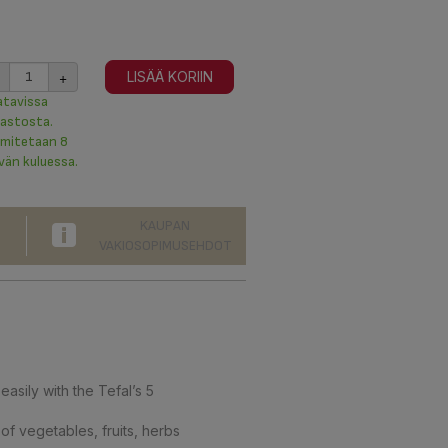
+
LISÄÄ KORIIN
atavissa
rastosta.
imitetaan 8
vän kuluessa.
KAUPAN
VAKIOSOPIMUSEHDOT
sily with the Tefal’s 5
f vegetables, fruits, herbs