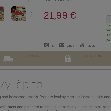
›
21,99 €
-
Sa
va
To
päi
Jaa
Lähetä
Tulosta
TOIMITUS
TIETOSUOJA
ylläpito
g and homemade meals! Prepare healthy meals at home quickly and ea
th smart and patented technologies so that you can chop all sorts o