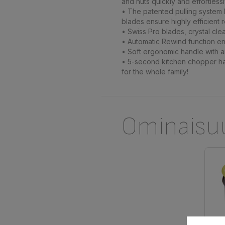
and nuts quickly and effortless
• The patented pulling system 
blades ensure highly efficient r
• Swiss Pro blades, crystal cle
• Automatic Rewind function ens
• Soft ergonomic handle with an
• 5-second kitchen chopper has
for the whole family!
Ominaisu