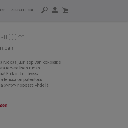
nish
Seuraa Tefalia
 900ml
 ruoan
a ruokaa juuri sopivan kokoisiksi
sta terveellisen ruoan
! Erittäin kestävissä
a terissä on patentoitu
sia syntyy nopeasti yhdellä
nssa