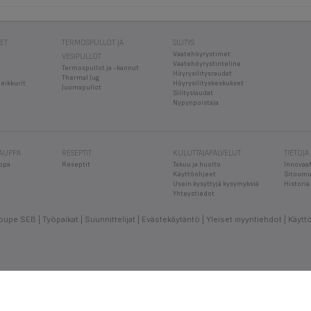
EET
TERMOSPULLOT JA
SILITYS
Vaatehöyrystimet
VESIPULLOT
Vaatehöyrystinteline
Termospullot ja -kannut
Höyrysilitysraudat
Thermal Jug
leikkurit
Höyrysilityskeskukset
Juomapullot
Silityslaudat
Nypynpoistaja
KAUPPA
RESEPTIT
KULUTTAJAPALVELUT
TIETOJA
ppa
Reseptit
Takuu ja huolto
Innovaat
Käyttöohjeet
Sitoumu
Usein kysyttyjä kysymyksiä
Historia
Yhteystiedot
oupe SEB
Työpaikat
Suunnittelijat
Evästekäytäntö
Yleiset myyntiehdot
Käytt