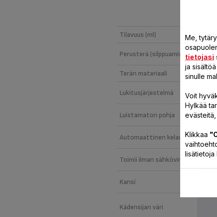
5-SE
Tilavuus (ml)
Me, tytär
osapuolen 
Perusterä (silppuamiseen)
tietojasi
ja sisält
Terän materiaali
sinulle ma
Lukitusjärjestelmä
Voit hyväk
Hylkää ta
evästeitä,
Luistamaton pohja
Klikkaa
"O
Automaattinen kelaus
vaihtoehto
lisätietoj
Toimii ilman sähkövirtaa
Kansi
Kädensijan väri