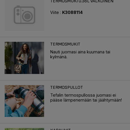
TERMOSMUKI 0.36L VALKOINEN
Viite :
K3088114
TERMOSMUKIT
Nauti juomasi aina kuumana tai
kylmänä.
TERMOSPULLOT
Tefalin termospullossa juomasi ei
pääse lämpenemään tai jäähtymään!