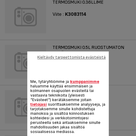
TERMOSMUKI 0.36LLIME
Viite :
K3083114
TERMOSMUKI 0.5L RUOSTUMATON
TERÄS
Kieltäydy tarpeettomista evästeistä
Viite :
K3080214
Me, tytäryhtiömme ja
kumppanimme
haluamme käyttää ensimmäisen ja
kolmannen osapuolen evästeitä tai
TERMOSMUKI 0.5L MUSTA
vastaavia tekniikoita (yleisesti
"Evästeet") kerätäksemme joitain
Viite :
K3081214
tietojasi
suorittaaksemme analyyseja, ja
tarjotaksemme sinulle kohdistettuja
mainoksia ja sisältöä kiinnostuksen
kohteidesi ja verkkotoimintojesi
perusteella sekä antaaksemme sinulle
mahdollisuuden jakaa sisältöä
sosiaalisessa mediassa.