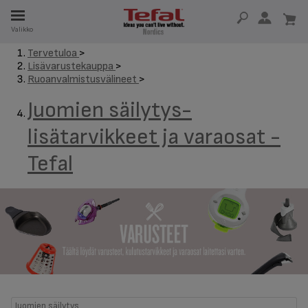
Valikko
A
Tervetuloa
>
Lisävarustekauppa
>
SA 15 VUOTTA
Ruoanvalmistusvälineet
>
T
Juomien säilytys-
lisätarvikkeet ja varaosat -
Tefal
Juomien säilytys