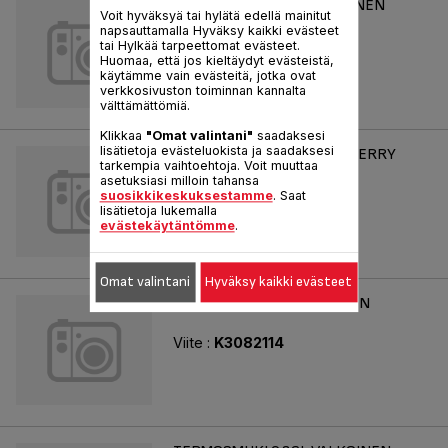
TERMOSMUKI 0.36L PUNAINEN
Voit hyväksyä tai hylätä edellä mainitut
napsauttamalla Hyväksy kaikki evästeet
Viite :
K3084114
tai Hylkää tarpeettomat evästeet.
Huomaa, että jos kieltäydyt evästeistä,
käytämme vain evästeitä, jotka ovat
verkkosivuston toiminnan kannalta
välttämättömiä.
Klikkaa
"Omat valintani"
saadaksesi
lisätietoja evästeluokista ja saadaksesi
TERMOSMUKI 0.36L RASPBERRY
tarkempia vaihtoehtoja. Voit muuttaa
asetuksiasi milloin tahansa
Viite :
K3087114
suosikkikeskuksestamme
. Saat
lisätietoja lukemalla
evästekäytäntömme
.
Omat valintani
Hyväksy kaikki evästeet
TERMOSMUKI 0.36L SININEN
Viite :
K3082114