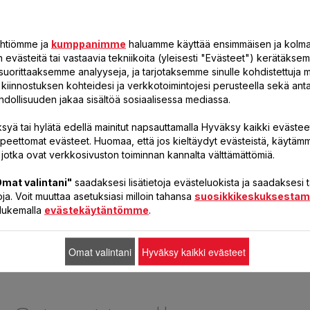
yhtiömme ja
kumppanimme
haluamme käyttää ensimmäisen ja kolm
TÄYDENNYSPUTKI FS-9100033783
PYSTYPANEELI FS-9100033784
evästeitä tai vastaavia tekniikoita (yleisesti "Evästeet") kerätäksem
suorittaaksemme analyyseja, ja tarjotaksemme sinulle kohdistettuja 
Helppo asennus
Yksinkertainen ja nopea
öä kiinnostuksen kohteidesi ja verkkotoimintojesi perusteella sekä a
hdollisuuden jakaa sisältöä sosiaalisessa mediassa.
syä tai hylätä edellä mainitut napsauttamalla Hyväksy kaikki evästeet
15,70 €
16,80 €
Saatavissa
Saatavissa
rpeettomat evästeet. Huomaa, että jos kieltäydyt evästeistä, käytäm
varastosta.
varastosta.
 jotka ovat verkkosivuston toiminnan kannalta välttämättömiä.
LISÄÄ KORIIN
LISÄÄ KORIIN
mat valintani"
saadaksesi lisätietoja evästeluokista ja saadaksesi
ja. Voit muuttaa asetuksiasi milloin tahansa
suosikkikeskuksesta
a lukemalla
evästekäytäntömme
.
Omat valintani
Hyväksy kaikki evästeet