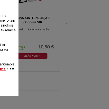
annen
5 LISÄVARUSTEEN SARJA FS-
›
me joitain
9100033786
mainoksia
Soveltuu kaikille kankaille
ntaaksemme
 tai
10,50 €
Saatavissa
me vain
varastosta.
LISÄÄ KORIIN
 tarkempia
mme
. Saat