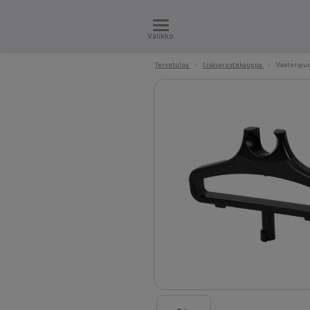
Valikko
Tervetuloa
>
Lisävarustekauppa
>
Vaateripu