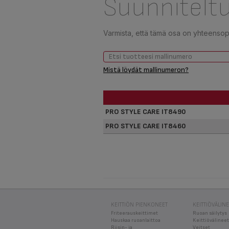
Suunniteltu
Varmista, että tämä osa on yhteensopiv
Mistä löydät mallinumeron?
PRO STYLE CARE IT8490
PRO STYLE CARE IT8460
KEITTIÖN PIENKONEET
KEITTIÖVÄLIN
Friteerauskeittimet
Ruoan säilytys
Hauskaa ruoanlaittoa
Keittiövälineet
Riisin- ja
Veitset