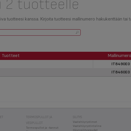
 2 tuotteelle
a tuotteesi kanssa. Kirjoita tuotteesi mallinumero hakukenttään tai t
Tuotteet
Mallinumer
Tuotteet
Mallinumer
IT8490E0
IT8460E0
EET
TERMOSPULLOT JA
SILITYS
Vaatehöyrystimet
VESIPULLOT
Vaatehöyrystinteline
Termospullot ja -kannut
Höyrysilitysraudat