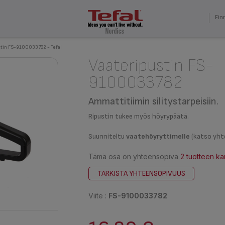
Fin
stin FS-9100033782 - Tefal
Vaateripustin FS-
9100033782
Ammattitiimin silitystarpeisiin.
Ripustin tukee myös höyrypäätä.
Suunniteltu
vaatehöyryttimelle
(katso yhte
Tämä osa on yhteensopiva
2 tuotteen k
TARKISTA YHTEENSOPIVUUS
Viite :
FS-9100033782