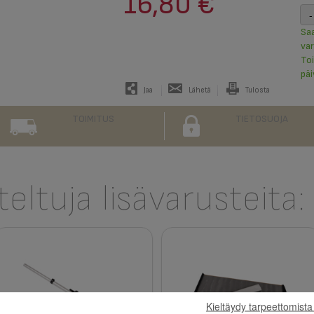
16,80 €
-
Sa
va
To
päi
Jaa
Lähetä
Tulosta
TOIMITUS
TIETOSUOJA
eltuja lisävarusteita:
Kieltäydy tarpeettomista