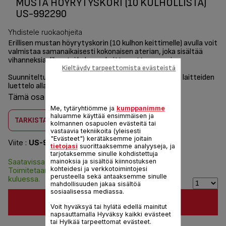
MUSTA HÖYRYTYSKORI (10 KULHOLLISTA)
US-992290
Yhdistele ruokaohjeita
Erillisen mustan höyrytyskorin (10 kulhon keittimelle) avulla voit
valmistaa samanaikaisesti kokonaisen aterian, joka sisältää
vihanneksia, lihaa tai kalaa, sekoittamatta aromeja.
Kieltäydy tarpeettomista evästeistä
Suunniteltu
riisinkeittimelle
(katso yhteensopivien laitteiden
luettelo alla)
Tämä osa on yhteensopiva
2 tuotteen kanssa
Me, tytäryhtiömme ja
kumppanimme
haluamme käyttää ensimmäisen ja
TARKISTA YHTEENSOPIVUUS
kolmannen osapuolen evästeitä tai
vastaavia tekniikoita (yleisesti
"Evästeet") kerätäksemme joitain
Viite :
US-992290
tietojasi
suorittaaksemme analyyseja, ja
tarjotaksemme sinulle kohdistettuja
Saatavissa varastosta.
mainoksia ja sisältöä kiinnostuksen
4,20 €
kohteidesi ja verkkotoimintojesi
Toimitetaan 8 päivän
perusteella sekä antaaksemme sinulle
kuluessa.
mahdollisuuden jakaa sisältöä
sosiaalisessa mediassa.
LISÄÄ KORIIN
Voit hyväksyä tai hylätä edellä mainitut
napsauttamalla Hyväksy kaikki evästeet
tai Hylkää tarpeettomat evästeet.