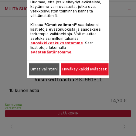
Huomaa, että jos kieltäydyt evästeistä,
käytämme vain evästeitä, jotka ovat
MUITA SUOSITELTUJA LISÄVARUSTEITA:
verkkosivuston toiminnan kannalta
välttämättömiä.
Klikkaa
"Omat valintani"
saadaksesi
lisätietoja evästeluokista ja saadaksesi
tarkempia vaihtoehtoja. Voit muuttaa
asetuksiasi milloin tahansa
suosikkikeskuksestamme
. Saat
lisätietoja lukemalla
evästekäytäntömme
.
Omat valintani
Hyväksy kaikki evästeet
Riisinkeittoastia SS-991311
10 kulhon astia
14,70 €
Saatavissa
varastosta.
LISÄÄ KORIIN
‹
›