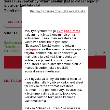
Seuraaviin
vaatehöyrytinmalleihin
(katso yhteensopivien
laitteiden luettelo alla)
Tämä osa on yhteensopiva
1 tuotteen kanssa
Kieltäydy tarpeettomista evästeistä
TARKISTA YHTEENSOPIVUUS
Me, tytäryhtiömme ja
kumppanimme
Viite :
FS-9100038035
haluamme käyttää ensimmäisen ja
kolmannen osapuolen evästeitä tai
vastaavia tekniikoita (yleisesti
Saatavissa varastosta.
4,20 €
"Evästeet") kerätäksemme joitain
Toimitetaan 8 päivän
tietojasi
suorittaaksemme analyyseja, ja
kuluessa.
tarjotaksemme sinulle kohdistettuja
mainoksia ja sisältöä kiinnostuksen
kohteidesi ja verkkotoimintojesi
LISÄÄ KORIIN
perusteella sekä antaaksemme sinulle
mahdollisuuden jakaa sisältöä
sosiaalisessa mediassa.
Voit hyväksyä tai hylätä edellä mainitut
MUITA SUOSITELTUJA LISÄVARUSTEITA:
napsauttamalla Hyväksy kaikki evästeet
tai Hylkää tarpeettomat evästeet.
Huomaa, että jos kieltäydyt evästeistä,
käytämme vain evästeitä, jotka ovat
verkkosivuston toiminnan kannalta
välttämättömiä.
Klikkaa
"Omat valintani"
saadaksesi