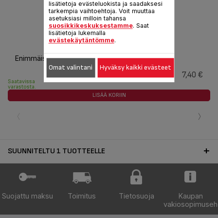
lisätietoja evästeluokista ja saadaksesi
tarkempia vaihtoehtoja. Voit muuttaa
asetuksiasi milloin tahansa
suosikkikeskuksestamme
. Saat
lisätietoja lukemalla
Säiliö FS-9100038029
evästekäytäntömme
.
Enimmäistilavuus: 1,3 l
Omat valintani
Hyväksy kaikki evästeet
7,40 €
Saatavissa
varastosta.
LISÄÄ KORIIN
‹
›
SUUNNITELTU 1 TUOTTEELLE
Suojattu maksu
Toimitus
Tietosuoja
Kaupan
vakiosopimuseh