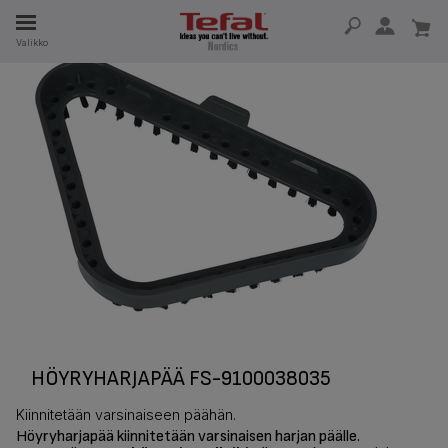
Valikko
A
SA 15 VUOTTA
T
HÖYRYHARJAPÄÄ FS-9100038035
Kiinnitetään varsinaiseen päähän.
Höyryharjapää kiinnitetään varsinaisen harjan päälle.