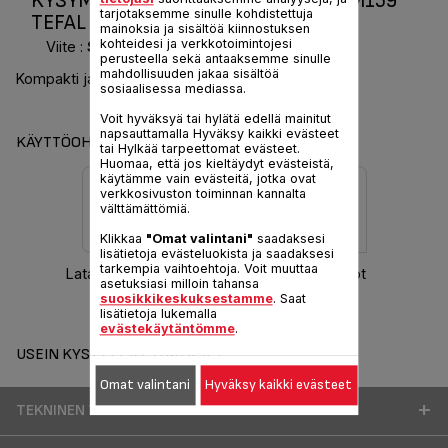
KYSYMYKSET SM UTRACOMPACT SM159
tarjotaksemme sinulle kohdistettuja
TEFAL
mainoksia ja sisältöä kiinnostuksen
kohteidesi ja verkkotoimintojesi
Viite :
SM159136
perusteella sekä antaaksemme sinulle
mahdollisuuden jakaa sisältöä
Kompakti ja helppokäyttöinen
sosiaalisessa mediassa.
Voit hyväksyä tai hylätä edellä mainitut
napsauttamalla Hyväksy kaikki evästeet
KÄYTTÖOHJEITA JA TAKUUTIEDOT
tai Hylkää tarpeettomat evästeet.
Huomaa, että jos kieltäydyt evästeistä,
käytämme vain evästeitä, jotka ovat
verkkosivuston toiminnan kannalta
välttämättömiä.
Klikkaa
"Omat valintani"
saadaksesi
lisätietoja evästeluokista ja saadaksesi
tarkempia vaihtoehtoja. Voit muuttaa
Lataa käyttöohje
Takuutiedot
asetuksiasi milloin tahansa
suosikkikeskuksestamme
. Saat
lisätietoja lukemalla
evästekäytäntömme
.
USEIN KYSYTYT KYSYMYKSET
Omat valintani
Hyväksy kaikki evästeet
TEKNINEN TUKI