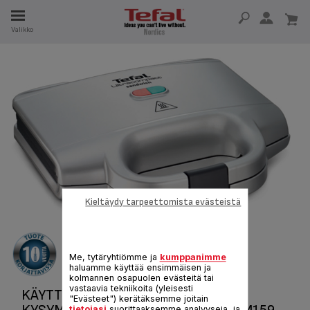
Valikko
A
SA 15 VUOTTA
T
Kieltäydy tarpeettomista evästeistä
Me, tytäryhtiömme ja
kumppanimme
haluamme käyttää ensimmäisen ja
kolmannen osapuolen evästeitä tai
vastaavia tekniikoita (yleisesti
KÄYTTÖOHJEET JA USEIN KYSYTYT
"Evästeet") kerätäksemme joitain
tietojasi
suorittaaksemme analyyseja, ja