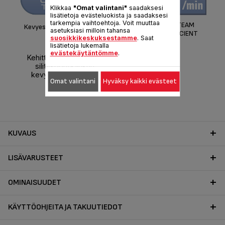
F
Klikkaa
"Omat valintani"
saadaksesi
lisätietoja evästeluokista ja saadaksesi
tarkempia vaihtoehtoja. Voit muuttaa
CONTINUOUS STEAM
Kevyesti liukuva keraaminen
asetuksiasi milloin tahansa
OUTPUT FOR EFFICIENT
pohja.
suosikkikeskuksestamme
. Saat
IRONING
lisätietoja lukemalla
evästekäytäntömme
.
Kehittynyt keraaminen
silityspohja liukuu
kevyesti helpottaen
Omat valintani
Hyväksy kaikki evästeet
silittämistä.
KUVAUS
LISÄVARUSTEET
OMINAISUUDET
KÄYTTÖOHJEITA JA TAKUUTIEDOT