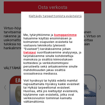
Osta verkosta
Kieltäydy tarpeettomista evästeistä
Nopeaa ja helppoa silittämistä
Virtuo-höyrysilitysrauta silittää nopeasti ja helposti
tarvitsematta tinkiä tuloksista. Pieni koko, ergonominen
Me, tytäryhtiömme ja
kumppanimme
rakenne ja kevyesti liukuva keraaminen silityspohja. Virtuo on
haluamme käyttää ensimmäisen ja
uskomattoman helppo käyttää. 2 000 watin teho tuottaa
kolmannen osapuolen evästeitä tai
tuloksia nopeasti. 90 g:n lisähöyry auttaa selviytymään
vastaavia tekniikoita (yleisesti
hankalimmistakin rypyistä.
"Evästeet") kerätäksemme joitain
tietojasi
suorittaaksemme analyyseja, ja
tarjotaksemme sinulle kohdistettuja
Jaa
Lähetä
mainoksia ja sisältöä kiinnostuksen
kohteidesi ja verkkotoimintojesi
perusteella sekä antaaksemme sinulle
VÄLTTÄMÄTTÖMÄT
mahdollisuuden jakaa sisältöä
sosiaalisessa mediassa.
Voit hyväksyä tai hylätä edellä mainitut
‹
›
napsauttamalla Hyväksy kaikki evästeet
tai Hylkää tarpeettomat evästeet.
Huomaa, että jos kieltäydyt evästeistä,
käytämme vain evästeitä, jotka ovat
verkkosivuston toiminnan kannalta
välttämättömiä.
P