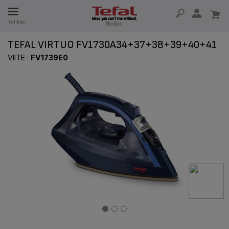
Valikko
A
TEFAL VIRTUO FV1730A34+37+38+39+40+41
SA 15 VUOTTA
VIITE :
FV1739E0
T