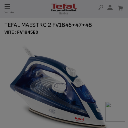
Valikko
A
TEFAL MAESTRO 2 FV1845+47+48
SA 15 VUOTTA
VIITE :
FV1845E0
T