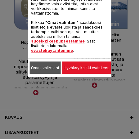
käytämme vain evästeitä, jotka ovat
verkkosivuston toiminnan kannalta
välttämättömiä.
Klikkaa
"Omat valintani"
saadaksesi
lisätietoja evästeluokista ja saadaksesi
tarkempia vaihtoehtoja. Voit muuttaa
Huipputeho nopeita
asetuksiasi milloin tahansa
silitystuokioita varten
tar
suosikkikeskuksestamme
. Saat
Nopeaa, tehokasta ja
lisätietoja lukemalla
vaivatonta silitystä
evästekäytäntömme
.
ke
Jatkuva 35 gramman
höyryntuotto minuutissa
Nauti vaivattomasta,
vai
tehostaa silittämistä, ja
nopeasta ja tehokkaasta
n
Omat valintani
Hyväksy kaikki evästeet
115 gramman lisähöyry
silityksestä luotettavan
suu
silottaa vaivatta
suorituskyvyn ja
itsepintaisimmatkin rypyt
parannettujen
ja paksuimmatkin
omainaisuuksien ansiosta
tekstiilit.
– ne on suunniteltu
takaamaan optimaalinen
helppokäyttöisyys.
KUVAUS
LISÄVARUSTEET