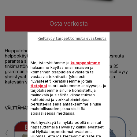
Osta verkosta
Kieltäydy tarpeettomista evästeistä
Nopeaa ja vaivatonta silitystä
Huipputehokkaan suorituskyvyn ja uskomattoman
helppokäyttöisyyden yhdistävä Maestro-höyrysilitysrauta
parantaa silitystä helppokäyttöisillä toiminnoilla ja
Me, tytäryhtiömme ja
kumppanimme
tinkimättömällä suorituskyvyllä. Silitysraudan jatkuva 35
haluamme käyttää ensimmäisen ja
gramman höyryntuotto minuutissa ja 115 gramman lisähöyry
kolmannen osapuolen evästeitä tai
yhdistyvät helposti liukuvaan keraamiseen pohjaan ja
vastaavia tekniikoita (yleisesti
"Evästeet") kerätäksemme joitain
kätevään valikoimaan silitysominaisuuksia.
tietojasi
suorittaaksemme analyyseja, ja
tarjotaksemme sinulle kohdistettuja
Jaa
Lähetä
mainoksia ja sisältöä kiinnostuksen
kohteidesi ja verkkotoimintojesi
perusteella sekä antaaksemme sinulle
VÄLTTÄMÄTTÖMÄT
mahdollisuuden jakaa sisältöä
sosiaalisessa mediassa.
Voit hyväksyä tai hylätä edellä mainitut
‹
›
napsauttamalla Hyväksy kaikki evästeet
tai Hylkää tarpeettomat evästeet.
Huomaa, että jos kieltäydyt evästeistä,