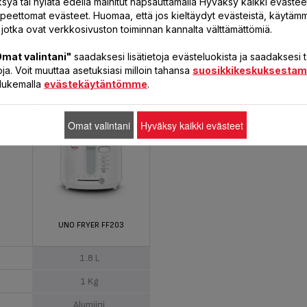
syä tai hylätä edellä mainitut napsauttamalla Hyväksy kaikki evästeet
rpeettomat evästeet. Huomaa, että jos kieltäydyt evästeistä, käytäm
 jotka ovat verkkosivuston toiminnan kannalta välttämättömiä.
mat valintani"
saadaksesi lisätietoja evästeluokista ja saadaksesi
udet
ja. Voit muuttaa asetuksiasi milloin tahansa
suosikkikeskuksesta
a lukemalla
evästekäytäntömme
.
Omat valintani
Hyväksy kaikki evästeet
UNO FRYER FF203
1.8 L
1 Kg
Alumiini