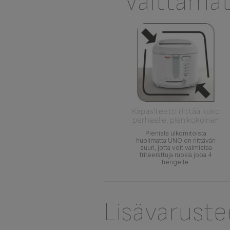
Välttämä
Kapasiteetti riittää koko
perheelle, pienikokoinen
Pienistä ulkomitoista
huolimatta UNO on riittävän
suuri, jotta voit valmistaa
friteerattuja ruokia jopa 4
hengelle.
Lisävaruste