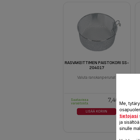
RASVAKEITTIMEN PAISTOKORI SS-
204017
Valuta ranskanperunat
7,40 €
Saatavissa
Me, tytär
varastosta.
osapuolen 
LISÄÄ KORIIN
tietojasi
ja sisält
sinulle ma