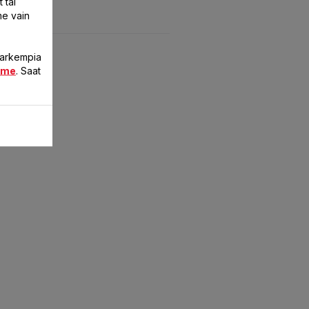
 tai
me vain
 tarkempia
mme
. Saat