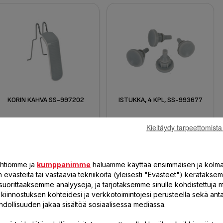
KORIN KAHVA SS-997202
ISTUKKA, 4 KPL, SS-993677
Friteerauskorin turvalliseen
Laitteidesi hiljainen ja
Kieltäydy tarpeettomista
käsittelyyn
tärinätön käyttö!
4,20 €
3,20 €
Saatavissa
Saatavissa
yhtiömme ja
kumppanimme
haluamme käyttää ensimmäisen ja kolm
varastosta.
varastosta.
evästeitä tai vastaavia tekniikoita (yleisesti "Evästeet") kerätäksem
LISÄÄ KORIIN
LISÄÄ KORIIN
suorittaaksemme analyyseja, ja tarjotaksemme sinulle kohdistettuja 
öä kiinnostuksen kohteidesi ja verkkotoimintojesi perusteella sekä a
hdollisuuden jakaa sisältöä sosiaalisessa mediassa.