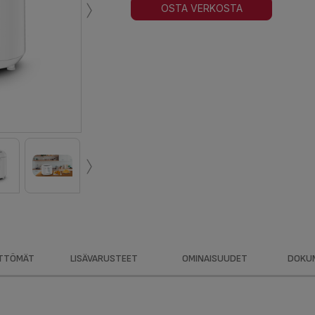
›
OSTA VERKOSTA
›
TTÖMÄT
LISÄVARUSTEET
OMINAISUUDET
DOKU