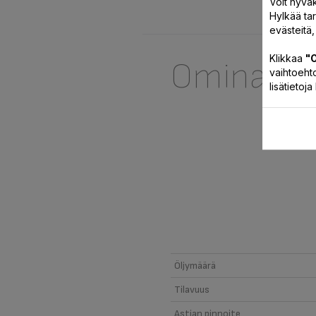
Voit hyväk
Hylkää ta
evästeitä,
Klikkaa
"O
Ominaisu
vaihtoehto
lisätietoj
Öljymäärä
Tilavuus
Astian pinnoite