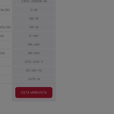
1350-1600W W
ila (W)
0 W
)
NA W
ila (W)
NA W
ia)
0 min
NA min
tia)
NA min
220–240 V
50–60 Hz
1470 W
OSTA VERKOSTA