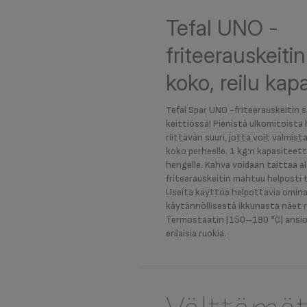
Tefal UNO -
friteerauskeitin
koko, reilu kapa
Tefal Spar UNO -friteerauskeitin s
keittiössä! Pienistä ulkomitoist
riittävän suuri, jotta voit valmist
koko perheelle. 1 kg:n kapasiteetti
hengelle. Kahva voidaan taittaa a
friteerauskeitin mahtuu helposti t
Useita käyttöä helpottavia omina
käytännöllisestä ikkunasta näet 
Termostaatin (150–190 °C) ansio
erilaisia ruokia.