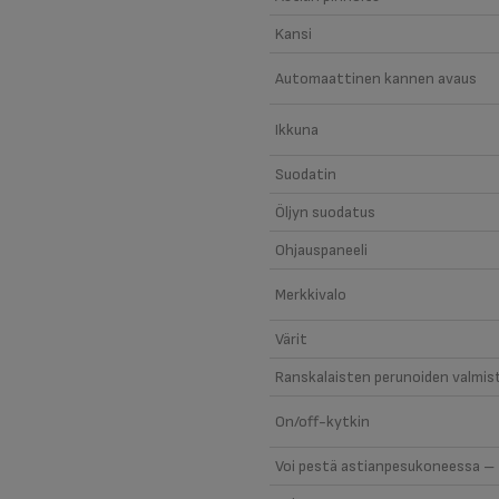
Kansi
Automaattinen kannen avaus
Ikkuna
Suodatin
Öljyn suodatus
Ohjauspaneeli
Merkkivalo
Värit
Ranskalaisten perunoiden valmis
On/off-kytkin
Voi pestä astianpesukoneessa – 