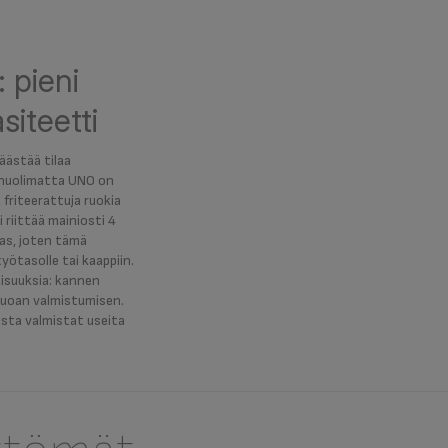
: pieni
siteetti
äästää tilaa
a huolimatta UNO on
a friteerattuja ruokia
 riittää mainiosti 4
las, joten tämä
yötasolle tai kaappiin.
isuuksia: kannen
ruoan valmistumisen.
sta valmistat useita