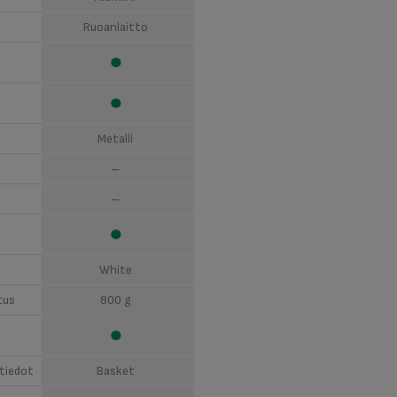
Ruoanlaitto
Metalli
–
–
White
tus
800 g
tiedot
Basket