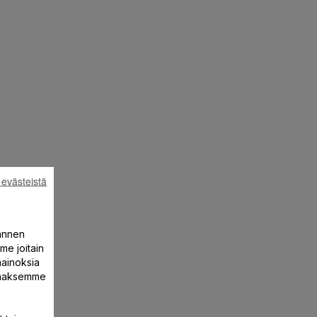
 evästeistä
annen
me joitain
mainoksia
ntaaksemme