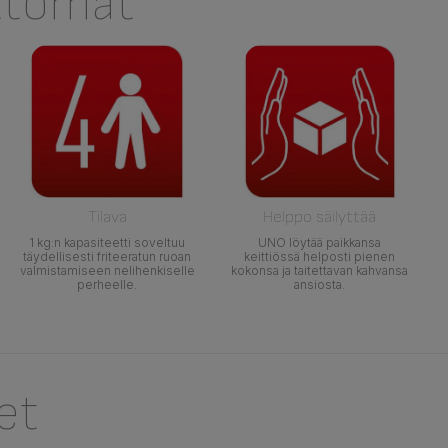
ttömät
Tilava
Helppo säilyttää
1 kg:n kapasiteetti soveltuu
UNO löytää paikkansa
täydellisesti friteeratun ruoan
keittiössä helposti pienen
valmistamiseen nelihenkiselle
kokonsa ja taitettavan kahvansa
perheelle.
ansiosta.
et