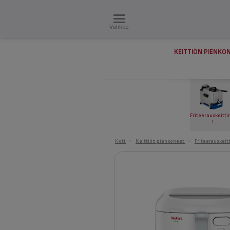
Valikko
KEITTIÖN PIENKO
Friteerauskeitt
t
Koti
>
Keittiön pienkoneet
>
Friteerauskeit