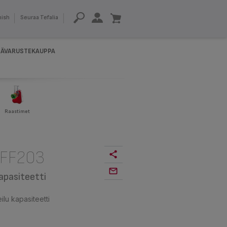
nish
Seuraa Tefalia
SÄVARUSTEKAUPPA
Raastimet
 FF203
apasiteetti
ilu kapasiteetti