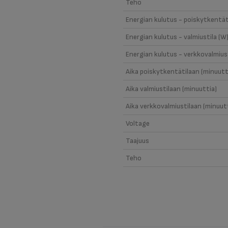
Teho
Energian kulutus - poiskytkentät
Energian kulutus - valmiustila (W
Energian kulutus - verkkovalmiust
Aika poiskytkentätilaan (minuutt
Aika valmiustilaan (minuuttia)
Aika verkkovalmiustilaan (minuut
Voltage
Taajuus
Teho