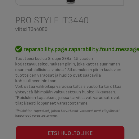
PRO STYLE IT3440
viite:IT3440E0
reparability.page.raparability.found.messag
Tuotteesi kuuluu Groupe SEB:n 15 vuoden
korjattavuussitoumuksen piiriin, joka kattaa suurimman
osan mahdollisista vioista*. Sitoumuksen piiriin kuuluvien
tuotteiden varaosat ja huolto ovat saatavilla
kohtuulliseen hintaan.
Voit ostaa valikoituja varaosia tältä sivustolta tai ottaa
yhteyttä lähimpään valtuutettuun huoltoliikkeeseen.
*Poislukien tapaukset, joissa tarvittavat varaosat ovat
tilapäisesti loppuneet varastostamme.
*Poislukien tapaukset, joissa tarvittavat varaosat ovat tilapäisesti
loppuneet varastostamme.
ETSI HUOLTOLIIKE