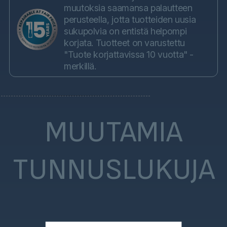
muutoksia saamansa palautteen
perusteella, jotta tuotteiden uusia
sukupolvia on entistä helpompi
korjata. Tuotteet on varustettu
"Tuote korjattavissa 10 vuotta" -
merkillä.
MUUTAMIA
TUNNUSLUKUJA