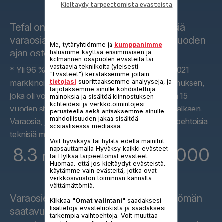
15 vuotta
Kieltäydy tarpeettomista evästeistä
Tefal on sitoutunut toimittamaan teknisiä
varaosia lähes kaikille tuotteillensa 15 vuoden
Me, tytäryhtiömme ja
kumppanimme
ajan ostohetkestä alkaen.*
haluamme käyttää ensimmäisen ja
kolmannen osapuolen evästeitä tai
vastaavia tekniikoita (yleisesti
* Yli 96 % Groupe Sebin Euroopassa vuonna 2021
"Evästeet") kerätäksemme joitain
markkinoimista tuotteista täytti 10 vuoden sitoumuksen,
tietojasi
suorittaaksemme analyyseja, ja
tarjotaksemme sinulle kohdistettuja
joka oli voimassa 31.12.2021 asti ja joka korvattiin 15
mainoksia ja sisältöä kiinnostuksen
kohteidesi ja verkkotoimintojesi
vuoden sitoumuksella oikeaan hintaan 1.1.2022 alkaen.
perusteella sekä antaaksemme sinulle
mahdollisuuden jakaa sisältöä
Varaosia, jotka voidaan johtaa käyttämällä vaihtoehtoisia
sosiaalisessa mediassa.
teknisiä menetelmiä.
Voit hyväksyä tai hylätä edellä mainitut
8.3
30,000
napsauttamalla Hyväksy kaikki evästeet
miljoonaa osaa yli
tai Hylkää tarpeettomat evästeet.
Huomaa, että jos kieltäydyt evästeistä,
käytämme vain evästeitä, jotka ovat
m2
verkkosivuston toiminnan kannalta
välttämättömiä.
Varaosien parhaan mahdollisen ja välittömän
Klikkaa
"Omat valintani"
saadaksesi
lisätietoja evästeluokista ja saadaksesi
saatavuuden takaamiseksi Tefal pitää
tarkempia vaihtoehtoja. Voit muuttaa